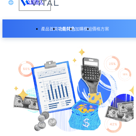
立即登入
文
產品首頁
功能特色
加購模組
價格方案
glish
本語
財產管理模組
体中文
費用申請模組
備品管理模組