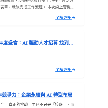
逐欄填寫、反覆確認資料嗎？ 現在，只要與
啟表單，就能完成工作流程。 本次線上實機活
BizForm 如何透過 MCP 結合 Claude，讓 AI
了解更多
程助手。透過自然對話，AI ...
資年度盛會：AI 驅動人才招募 找到關
策略
了解更多
競爭力：企業永續與 AI 轉型布局
50 年，真正的挑戰，早已不只是「接班」，而