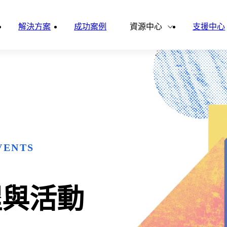
雲影音
ital Finance
Vital VDU
解決方案
成功案例
資源中心
支援中心
雲企誌
ital Knowledge
Vital OD
合作夥伴
新聞報導
ital HCM
Vital CMP
ital BOLE
VENTS
程與活動