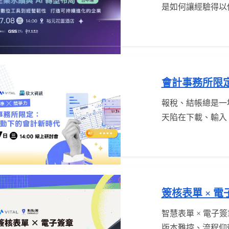
是如何讓經驗得以
浪潮下，建立企業
同課題： ...
會計事務所限定
報稅、結帳總是一
天陷在下載、輸入
AI 開始接手單
「誰做得快」，而是
載電子發票，結合 
帳 ...
簽核表單 × 電
智慧表單 × 電子簽章｜
版本難控、流程仰