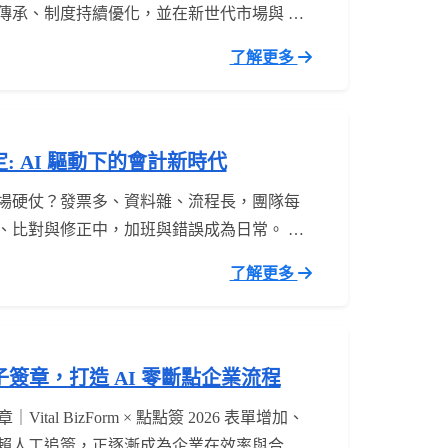
傳承、制度持續優化，並在新世代市場與 AI
下一個十年的競爭力。 許多企業正在面臨相
了解更多
: AI 驅動下的會計新時代
場硬仗？發票多、資料雜、流程長，團隊每
、比對與修正中，加班與錯誤成為日常。 當
據處理，會計事務所的競爭關鍵，已不再只是
了解更多
「誰能更早提供價值」。透過 RPA 自動下
AI 單據辨識與財會系統整合，從資料取得到
子簽章，打造 AI 零斷點企業流程
Vital BizForm × 點點簽 2026 表單增加、
賴人工追簽，正逐漸成為企業在效率與合規