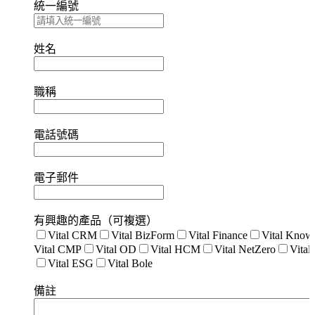
統一編號
姓名
職稱
電話號碼
電子郵件
有興趣的產品（可複選）
Vital CRM
Vital BizForm
Vital Finance
Vital Know
Vital CMP
Vital OD
Vital HCM
Vital NetZero
Vita
Vital ESG
Vital Bole
備註