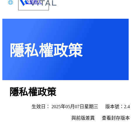
立即登入
文
glish
本語
隱私權政策
体中文
隱私權政策
生效日：
2025年
05月
07日
星期三
版本號：2.4
與前版差異
查看封存版本