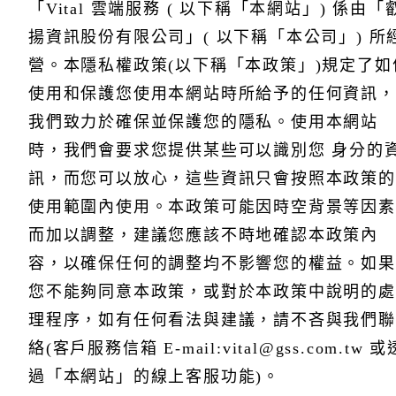
「Vital 雲端服務 ( 以下稱「本網站」) 係由「
揚資訊股份有限公司」( 以下稱「本公司」) 所
營。本隱私權政策(以下稱「本政策」)規定了如
使用和保護您使用本網站時所給予的任何資訊，
權
( 以下稱「本政策」)
我們致力於確保並保護您的隱私。使用本網站
時，我們會要求您提供某些可以識別您 身分的
訊，而您可以放心，這些資訊只會按照本政策的
政策
本
使用範圍內使用。本政策可能因時空背景等因素
本
而加以調整，建議您應該不時地確認本政策內
或對於
容，以確保任何的調整均不影響您的權益。如果
(客戶服務信箱 e-mail：
您不能夠同意本政策，或對於本政策中說明的處
vital@gss.com.tw 或透過「本網站」的線上客服功能)。
理程序，如有任何看法與建議，請不吝與我們聯
絡(客戶服務信箱 E-mail:vital@gss.com.tw 或
蒐
過「本網站」的線上客服功能)。