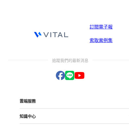
訂閱電子報
索取案例集
追蹤我們的最新消息
雲端服務
Vital ESG
知識中心
Vital NetZero
Vital CRM
課程與活動
Vital BizForm