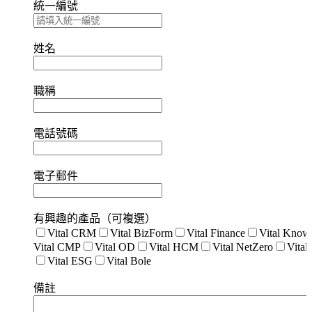
統一編號
姓名
職稱
電話號碼
電子郵件
有興趣的產品（可複選）
Vital CRM
Vital BizForm
Vital Finance
Vital Know
Vital CMP
Vital OD
Vital HCM
Vital NetZero
Vita
Vital ESG
Vital Bole
備註