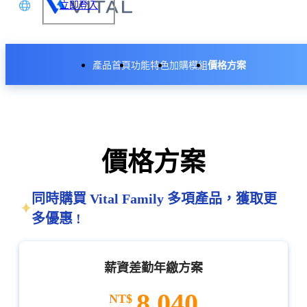
立即登入
文
產品首頁
功能特色
加購模組
價格方案
glish
本語
API 整合模組
体中文
KPI 績效評核模組
價格方案
同時購買 Vital Family 多項產品，獲取更
多優惠 !
薪資差勤年繳方案
8,040