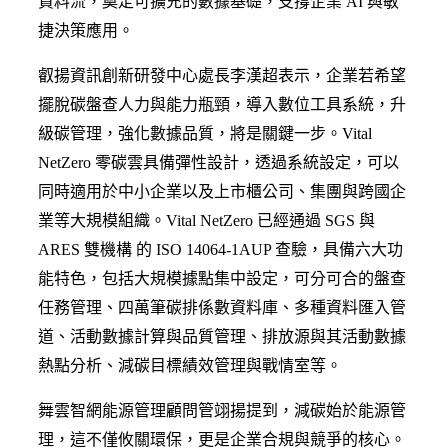
資料流，奠定可擴充的數據基礎，支撐企業 AI 與敏
捷決策應用。
叡揚資訊創新研發中心處長李漢超表示，企業若希望
擺脫碳盤查人力與能力瓶頸，導入數位工具系統，升
級碳管理，強化數據品質，將是關鍵一步。Vital
NetZero 零碳雲具備彈性設計，透過系統設定，可以
同時適用於中小企業以及上市櫃公司、集團與跨國企
業等大規模組織。Vital NetZero 已經通過 SGS 與
ARES 雙機構 的 ISO 14064-1AUP 查驗，具備六大功
能特色，包括大規模據點集中設定，可分可合的盤查
任務管理、四萬筆碳排係數資料庫、多種資料匯入管
道、活動數據計算與品質管理、排放源與其活動數據
熱點分析、減碳目標績效管理與戰情室等。
舞雲智網能源管理顧問管翊揚提到，減碳始於能源管
理，這不僅攸關環保，更是企業合規與競爭的核心。