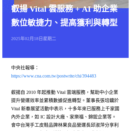
叡揚 Vital 雲服務 + AI 助企業
數位敏捷力、提高獲利與轉型
2025年
02月
18日
星期二
中央社報導：
https://www.cna.com.tw/postwrite/chi/394483
叡揚自 2010 年起推動 Vital 雲端服務，幫助中小企業
提升營運效率並累積數據促進轉型。董事長張培鏞於
Vital 新春展望活動中表示，十多年來已服務上千家國
內外企業，如 IC 設計大廠、家樂福、錦鋐企業等。
會中台灣手工皮鞋品牌林果良品營運長邱淑萍分享利