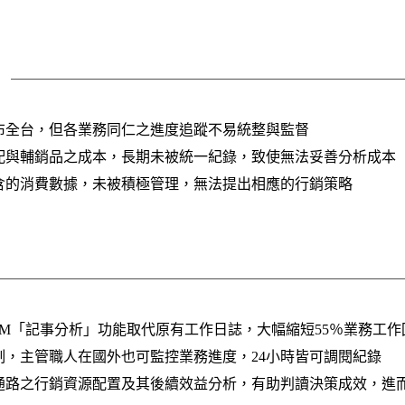
布全台，但各業務同仁之進度追蹤不易統整與監督
配與輔銷品之成本，長期未被統一紀錄，致使無法妥善分析成本
含的消費數據，未被積極管理，無法提出相應的行銷策略
l CRM「記事分析」功能取代原有工作日誌，大幅縮短55％業務工
制，主管職人在國外也可監控業務進度，24小時皆可調閱紀錄
通路之行銷資源配置及其後續效益分析，有助判讀決策成效，進