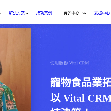
雲影音
ital Finance
Vital VDU
解決方案
成功案例
資源中心
支援中心
雲企誌
ital Knowledge
Vital OD
合作夥伴
新聞報導
ital HCM
Vital CMP
ital BOLE
使用服務
Vital CRM
寵物食品業
以 Vital 