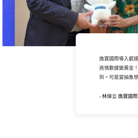
逸寶國際導入叡揚
商情數據變黃金
到。可是當抽象想
-
林倬立
逸寶國際