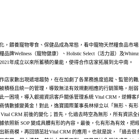
化，餵養寵物零食、保健品成為常態，看中寵物天然糧食品市場
Wellness（寵物健康）、Holistic Select（活力滋）及Whi
2021年成立以來所蓄積的量能，使得合作店家拓展到北中南。
作店家數出現遞增趨勢，在在加劇了各業務進度追蹤、監管的難
被積極且統一的管理，導致無法有效規劃相應的行銷策略，削弱
一困境，導入叡揚資訊客戶關係管理系統 Vital CRM，逆轉客戶
商情數據變黃金！對此，逸寶國際董事長林倬立以「無形、有形
Vital CRM 前後的變化；首先，化過去時空為無形，所有資訊
據依照新 SOP 變成具體有形的內容。最後，化有形為有效，把
新商模，再回頭茁壯Vital CRM 的應用。也就是說，「過去