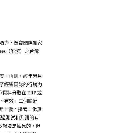
潛力，逸寶國際獨家
mzees（唯潔）之台灣
度。再則，經年累月
了經營團隊的行銷力
資料分散在 ERP 或
、有效」三個關鍵
全都上雲。接著，化無
經過測試和判讀的有
很多想法是抽象的，但