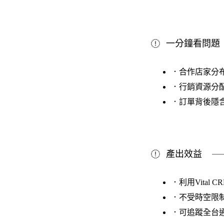
一分鐘看問題
．合作店家分
．行銷資源分
．訂單背後隱
產出效益
．利用Vita
．不受時空限
．可追蹤全台