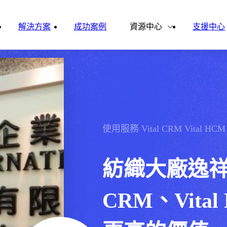
雲影音
ital Finance
Vital VDU
解決方案
成功案例
資源中心
支援中心
雲企誌
ital Knowledge
Vital OD
合作夥伴
新聞報導
ital HCM
Vital CMP
ital BOLE
使用服務
Vital CRM
Vital HCM
紡織大廠逸祥國
CRM、Vita