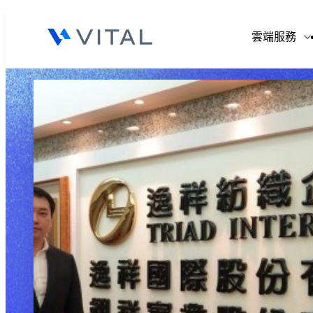
V
雲端服務
V
V
V