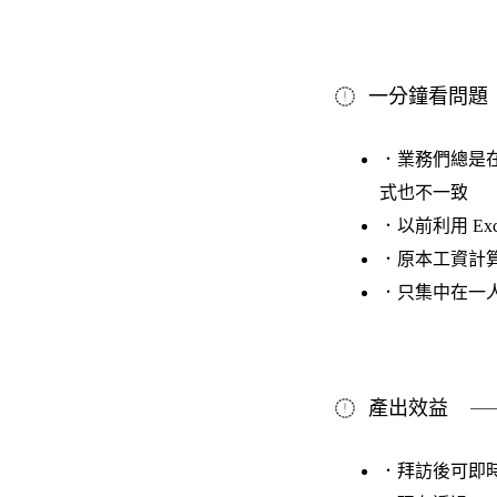
一分鐘看問題
．業務們總是
式也不一致
．以前利用 E
．原本工資計算
．只集中在一
產出效益
．拜訪後可即時