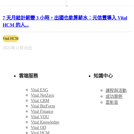
7 天月結計薪變 3 小時，出國也能算薪水：元信豐導入 Vital
HCM 的人...
Vital HCM
2025年12月30日
雲端服務
知識中心
Vital ESG
課程與活動
Vital NetZero
成功案例
Vital CRM
雲影音
Vital BizForm
Vital Finance
Vital VDU
Vital Knowledge
Vital OD
Vital HCM