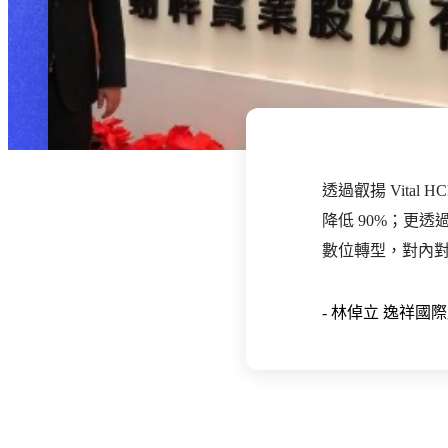
透過叡揚 Vita
降低 90%；更透過
數位轉型，對內
-
林倬立
逸祥國際