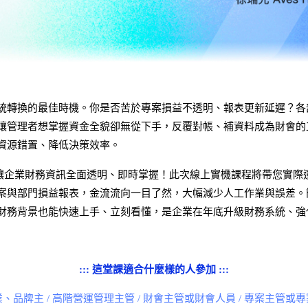
統轉換的最佳時機。你是否苦於專案損益不透明、報表更新延遲？各
讓管理者想掌握資金全貌卻無從下手，反覆對帳、補資料成為財會的
資源錯置、降低決策效率。
inance 讓企業財務資訊全面透明、即時掌握！此次線上實機課程將帶您實
案與部門損益報表，金流流向一目了然，大幅減少人工作業與誤差。
財務背景也能快速上手、立刻看懂，是企業在年底升級財務系統、強
::: 這堂課適合什麼樣的人參加 :::
、品牌主 / 高階營運管理主管 / 財會主管或財會人員 / 專案主管或