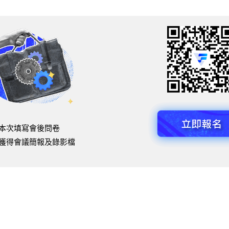
本次填寫會後問卷
獲得會議簡報及錄影檔