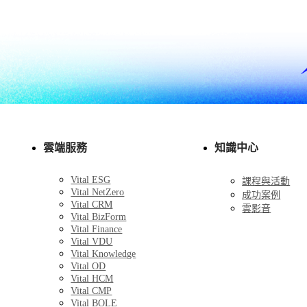
雲端服務
知識中心
Vital ESG
課程與活動
Vital NetZero
成功案例
Vital CRM
雲影音
Vital BizForm
Vital Finance
Vital VDU
Vital Knowledge
Vital OD
Vital HCM
Vital CMP
Vital BOLE