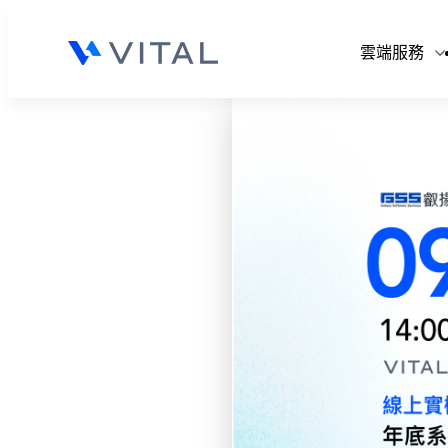
V
雲端服務
V
V
V