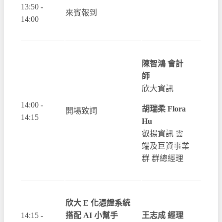
13:50 -
來賓報到
14:00
陳智鴻 會計
師
欣大資訊
14:00 -
胡瑞柔 Flora
開場致詞
14:15
Hu
叡揚資訊 雲
端及巨資事業
群 群總經理
欣大 E 化憑證系統
14:15 -
搭配 AI 小幫手
王志成 經理