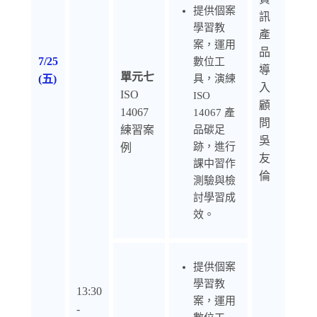
提供個案
訊
學習教
產
案，運用
品
7/25
數位工
導
單元七
(五)
具，演練
入
ISO
ISO
顧
14067
14067 產
問
練習案
品碳足
吳
跡，進行
例
友
課中習作
倫
測驗與檢
討學習成
效。
提供個案
學習教
13:30
案，運用
-