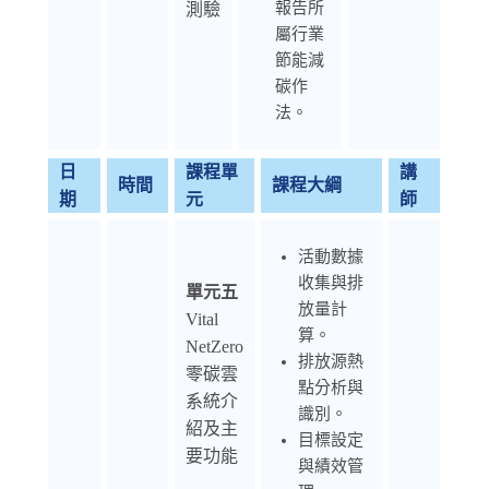
報告所
測驗
屬行業
節能減
碳作
法。
日
課程單
講
時間
課程大綱
期
元
師
活動數據
收集與排
單元五
放量計
Vital
算。
NetZero
排放源熱
零碳雲
點分析與
系統介
識別。
紹及主
目標設定
要功能
與績效管