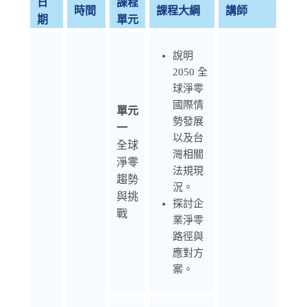
日
課程
時間
課程大綱
講師
期
單元
說明
2050 全
球淨零
國際情
單元
勢發展
一
以及台
全球
灣相關
淨零
法規現
趨勢
況。
與挑
探討企
戰
業淨零
路徑與
應對方
案。