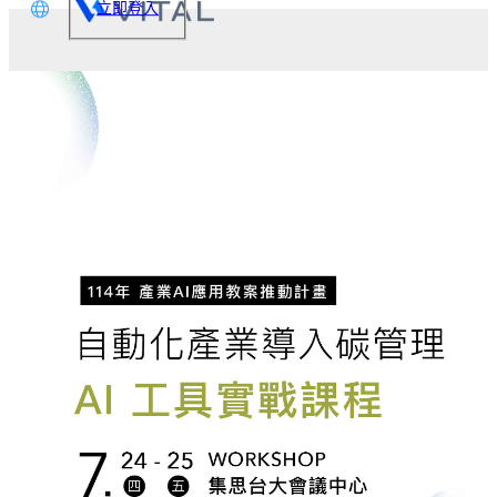
立即登入
文
glish
本語
体中文