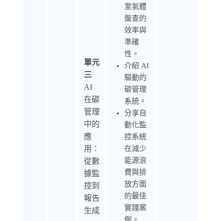
室氣體
盤查的
效率與
準確
性。
單元
介紹 AI
三
驅動的
AI
碳管理
在碳
系統。
管理
分享自
中的
動化監
應
控系統
用：
在減少
能源浪
從數
費與排
據監
放方面
控到
的最佳
報告
實踐案
生成
例。