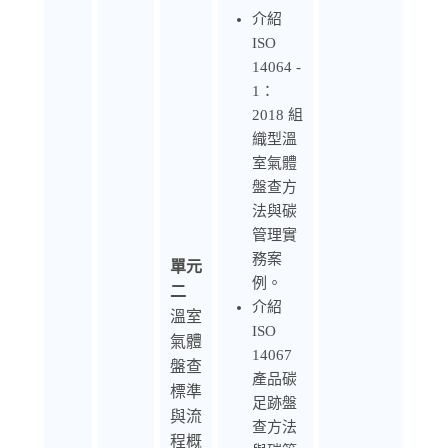
介紹
ISO
14064 -
1：
2018 組
織型溫
室氣體
盤查方
法與碳
管理實
務案
單元
例。
二
介紹
溫室
ISO
氣體
14067
盤查
產品碳
標準
足跡盤
與流
查方法
程概