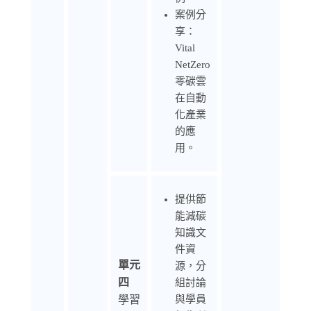
案例分
享：
Vital
NetZero
零碳雲
在自動
化產業
的應
用。
提供節
能減碳
知識文
件資
單元
源，分
四
組討論
學習
與學員