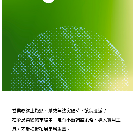
當業務遇上瓶頸、績效無法突破時，該怎麼辦？
在瞬息萬變的市場中，唯有不斷調整策略、導入實用工
具，才能穩健拓展業務版圖。